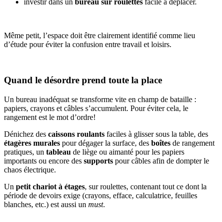
investir dans un
bureau sur roulettes
facile à déplacer.
Même petit, l’espace doit être clairement identifié comme lieu
d’étude pour éviter la confusion entre travail et loisirs.
Quand le désordre prend toute la place
Un bureau inadéquat se transforme vite en champ de bataille :
papiers, crayons et câbles s’accumulent. Pour éviter cela, le
rangement est le mot d’ordre!
Dénichez des
caissons roulants
faciles à glisser sous la table, des
étagères murales
pour dégager la surface, des
boîtes
de rangement
pratiques, un
tableau
de liège ou aimanté pour les papiers
importants ou encore des
supports
pour câbles afin de dompter le
chaos électrique.
Un
petit chariot à étages
, sur roulettes, contenant tout ce dont la
période de devoirs exige (crayons, efface, calculatrice, feuilles
blanches, etc.) est aussi un
must
.