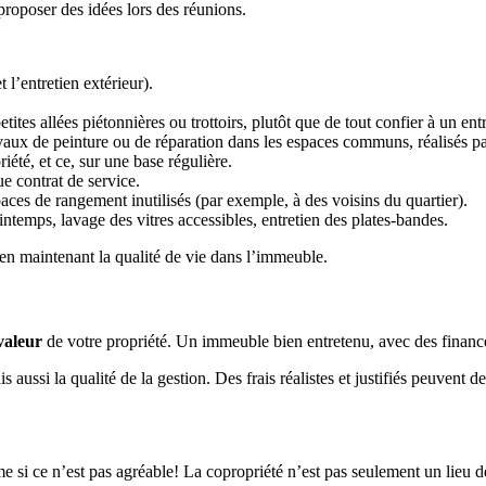
roposer des idées lors des réunions.
l’entretien extérieur).
ites allées piétonnières ou trottoirs, plutôt que de tout confier à un ent
travaux de peinture ou de réparation dans les espaces communs, réalisés pa
riété, et ce, sur une base régulière.
 contrat de service.
es de rangement inutilisés (par exemple, à des voisins du quartier).
intemps, lavage des vitres accessibles, entretien des plates-bandes.
t en maintenant la qualité de vie dans l’immeuble.
valeur
de votre propriété. Un immeuble bien entretenu, avec des finances
s aussi la qualité de la gestion. Des frais réalistes et justifiés peuve
si ce n’est pas agréable! La copropriété n’est pas seulement un lieu de v