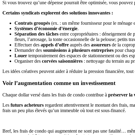
Si vous trouvez qu’une dépense pourrait être optimisée, vous pouvez p
Certains syndicats explorent des solutions innovantes :
Contrats groupés
(ex. : un même fournisseur pour le ménage et 
Systèmes d’économie d’énergie
.
Séparation des tâches
entre copropriétaires : déneigement de pet
fleurs, l’arrosage, la tonte occasionnelle de la pelouse; petits 
Effectuer des
appels d’offre
auprès des
assureurs
de la coprop
Demander des
soumissions à plusieurs entreprises
pour chaque
Louer
temporairement des espaces de stationnement ou des espac
Organiser des
corvées saisonnières
: nettoyage du terrain au pr
Les idées créatives peuvent aider à réduire la pression financière, tou
Voir l’augmentation comme un investissement
Chaque dollar versé dans les frais de condo contribue à
préserver la 
Les
futurs acheteurs
regardent attentivement le montant des frais, mai
frais un peu plus élevés qu’un immeuble où tout est sous-financé.
Bref, les frais de condo qui augmentent ne sont pas une fatalité… même 